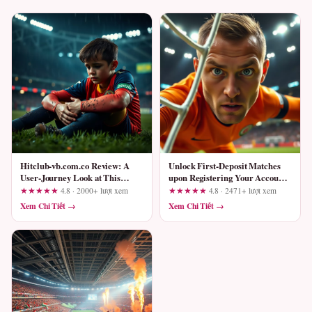
Hitclub-vb.com.co Review: A
Unlock First-Deposit Matches
User-Journey Look at This
upon Registering Your Account
Gaming Platform
on sunwin
★★★★★
4.8 · 2000+ lượt xem
★★★★★
4.8 · 2471+ lượt xem
Xem Chi Tiết →
Xem Chi Tiết →