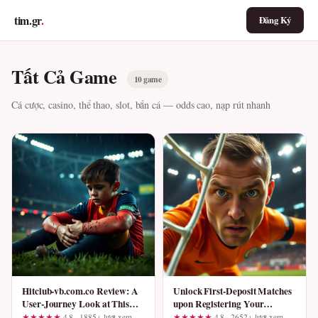
tim.gr
.
Đăng Ký
Tất Cả Game
10 game
Cá cược, casino, thể thao, slot, bắn cá — odds cao, nạp rút nhanh
Hitclub-vb.com.co Review: A
Unlock First-Deposit Matches
User-Journey Look at This
upon Registering Your
Gaming Platform
Account on sunwin
★★★★★
4.8 · 1885+ lượt xem
★★★★★
4.8 · 2652+ lượt xem