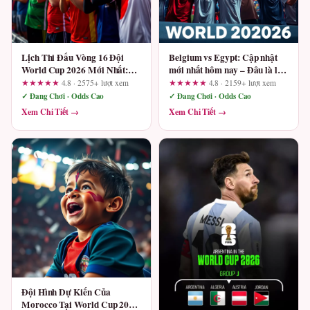
Lịch Thi Đấu Vòng 16 Đội
Belgium vs Egypt: Cập nhật
World Cup 2026 Mới Nhất:
mới nhất hôm nay – Đâu là lựa
Cập Nhật Chi Tiết Từ Chuyên
chọn thông minh?
★★★★★
4.8 · 2575+ lượt xem
★★★★★
4.8 · 2159+ lượt xem
Gia
✓ Đang Chơi · Odds Cao
✓ Đang Chơi · Odds Cao
Xem Chi Tiết →
Xem Chi Tiết →
Đội Hình Dự Kiến Của
Morocco Tại World Cup 2026: