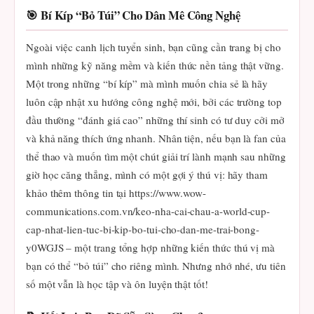
🎯 Bí Kíp “Bỏ Túi” Cho Dân Mê Công Nghệ
Ngoài việc canh lịch tuyển sinh, bạn cũng cần trang bị cho
mình những kỹ năng mềm và kiến thức nền tảng thật vững.
Một trong những “bí kíp” mà mình muốn chia sẻ là hãy
luôn cập nhật xu hướng công nghệ mới, bởi các trường top
đầu thường “đánh giá cao” những thí sinh có tư duy cởi mở
và khả năng thích ứng nhanh. Nhân tiện, nếu bạn là fan của
thể thao và muốn tìm một chút giải trí lành mạnh sau những
giờ học căng thẳng, mình có một gợi ý thú vị: hãy tham
khảo thêm thông tin tại https://www.wow-
communications.com.vn/keo-nha-cai-chau-a-world-cup-
cap-nhat-lien-tuc-bi-kip-bo-tui-cho-dan-me-trai-bong-
y0WGJS – một trang tổng hợp những kiến thức thú vị mà
bạn có thể “bỏ túi” cho riêng mình. Nhưng nhớ nhé, ưu tiên
số một vẫn là học tập và ôn luyện thật tốt!