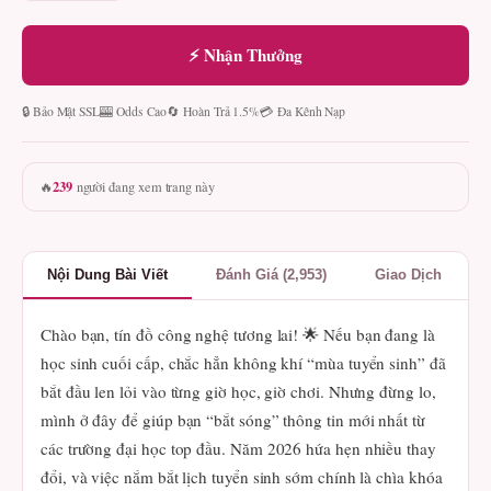
⚡ Nhận Thưởng
🔒 Bảo Mật SSL
🎰 Odds Cao
🔄 Hoàn Trả 1.5%
💳 Đa Kênh Nạp
239
🔥
người đang xem trang này
Nội Dung Bài Viết
Đánh Giá (2,953)
Giao Dịch
Chào bạn, tín đồ công nghệ tương lai! 🌟 Nếu bạn đang là
học sinh cuối cấp, chắc hẳn không khí “mùa tuyển sinh” đã
bắt đầu len lỏi vào từng giờ học, giờ chơi. Nhưng đừng lo,
mình ở đây để giúp bạn “bắt sóng” thông tin mới nhất từ
các trường đại học top đầu. Năm 2026 hứa hẹn nhiều thay
đổi, và việc nắm bắt lịch tuyển sinh sớm chính là chìa khóa