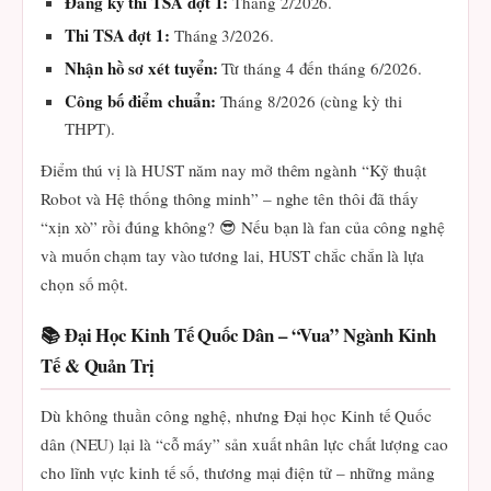
Đăng ký thi TSA đợt 1:
Tháng 2/2026.
Thi TSA đợt 1:
Tháng 3/2026.
Nhận hồ sơ xét tuyển:
Từ tháng 4 đến tháng 6/2026.
Công bố điểm chuẩn:
Tháng 8/2026 (cùng kỳ thi
THPT).
Điểm thú vị là HUST năm nay mở thêm ngành “Kỹ thuật
Robot và Hệ thống thông minh” – nghe tên thôi đã thấy
“xịn xò” rồi đúng không? 😎 Nếu bạn là fan của công nghệ
và muốn chạm tay vào tương lai, HUST chắc chắn là lựa
chọn số một.
📚 Đại Học Kinh Tế Quốc Dân – “Vua” Ngành Kinh
Tế & Quản Trị
Dù không thuần công nghệ, nhưng Đại học Kinh tế Quốc
dân (NEU) lại là “cỗ máy” sản xuất nhân lực chất lượng cao
cho lĩnh vực kinh tế số, thương mại điện tử – những mảng