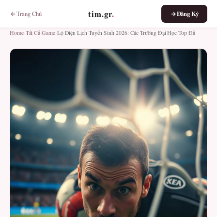
tim.gr
.
Trang Chủ
Đăng Ký
Home
›
Tất Cả Game
›
Lộ Diện Lịch Tuyển Sinh 2026: Các Trường Đại Học Top Đầ