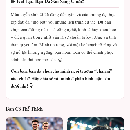
📝 Kết Lại: Bạn Đã Sẵn Sàng Chưa?
Mùa tuyển sinh 2026 đang đến gần, và các trường đại học
top đầu đã “mở bát” với những lịch trình cụ thể. Dù bạn
chọn con đường nào – từ công nghệ, kinh tế hay khoa học
– điều quan trọng nhất vẫn là sự chuẩn bị kỹ lưỡng và tinh
thần quyết tâm. Mình tin rằng, với một kế hoạch rõ ràng và
sự nỗ lực không ngừng, bạn hoàn toàn có thể chinh phục
cánh cửa đại học mơ ước. 😊
Còn bạn, bạn đã chọn cho mình ngôi trường “chân ái”
nào chưa? Hãy chia sẻ với mình ở phần bình luận bên
dưới nhé! 👇
Bạn Có Thể Thích