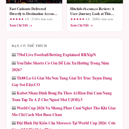
Fast Cashouts Delivered
Hitclub-vb.com.co Review: A
Directly to Destination Accounts
User-Journey Look at This
via 789club: A User Journey
Gaming Platform
★★★★★
4.8 · 2140+ lượt xem
★★★★★
4.8 · 2880+ lượt xem
Review
Xem Chi Tiết →
Xem Chi Tiết →
BẠN CÓ THỂ THÍCH
75bd Live Football Betting Explained RRXipN
🎰
YouTube Shorts Có Còn Dễ Lên Xu Hướng Trong Năm
🎰
2026?
Tk88 La Gi Giai Ma Nen Tang Giai Tri Truc Tuyen Dang
🎰
Gay Sot E4ycCO
Kubet Nhan Dinh Bong Da Theo Ai Hien Dai Cam Nang
🎰
Toan Tap Tu A Z Cho Nguoi Moi UJOEy3
World Cup 2026 Va Nhung Phut Cuoi Nghet Tho Khi Giac
🎰
Mo Chi Cach Mot Buoc Chan
Đội Hình Dự Kiến Của Morocco Tại World Cup 2026: Cơn
🎰