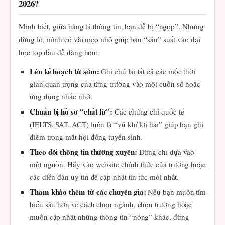
2026?
Mình biết, giữa hàng tá thông tin, bạn dễ bị “ngợp”. Nhưng
đừng lo, mình có vài mẹo nhỏ giúp bạn “săn” suất vào đại
học top đầu dễ dàng hơn:
Lên kế hoạch từ sớm:
Ghi chú lại tất cả các mốc thời
gian quan trọng của từng trường vào một cuốn sổ hoặc
ứng dụng nhắc nhở.
Chuẩn bị hồ sơ “chất lừ”:
Các chứng chỉ quốc tế
(IELTS, SAT, ACT) luôn là “vũ khí lợi hại” giúp bạn ghi
điểm trong mắt hội đồng tuyển sinh.
Theo dõi thông tin thường xuyên:
Đừng chỉ dựa vào
một nguồn. Hãy vào website chính thức của trường hoặc
các diễn đàn uy tín để cập nhật tin tức mới nhất.
Tham khảo thêm từ các chuyên gia:
Nếu bạn muốn tìm
hiểu sâu hơn về cách chọn ngành, chọn trường hoặc
muốn cập nhật những thông tin “nóng” khác, đừng