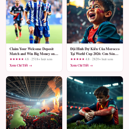
Claim Your Welcome Deposit
Đội Hình Dự Kiến Của Morocco
Match and Win Big Money on
Tại World Cup 2026: Cơn Sóng
go88
Mới Từ Châu Phi
★★★★★
4.8 · 2518+ lượt xem
★★★★★
4.8 · 2820+ lượt xem
Xem Chi Tiết →
Xem Chi Tiết →