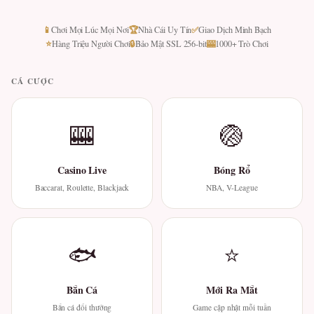
📱
🏆
✅
Chơi Mọi Lúc Mọi Nơi
Nhà Cái Uy Tín
Giao Dịch Minh Bạch
⭐
🔒
🎰
Hàng Triệu Người Chơi
Bảo Mật SSL 256-bit
1000+ Trò Chơi
CÁ CƯỢC
🎰
🏐
Casino Live
Bóng Rổ
Baccarat, Roulette, Blackjack
NBA, V-League
🐟
⭐
Bắn Cá
Mới Ra Mắt
Bắn cá đổi thưởng
Game cập nhật mỗi tuần