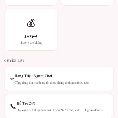
💰
Jackpot
Thưởng cực khủng
QUYỀN LỢI
Hàng Triệu Người Chơi
⭐
Cộng đồng lớn mạnh, uy tín được khẳng định qua nhiều năm.
Hỗ Trợ 24/7
📞
Đội ngũ CSKH tận tâm, trực tuyến 24/7. Chat, Zalo, Telegram đều có.