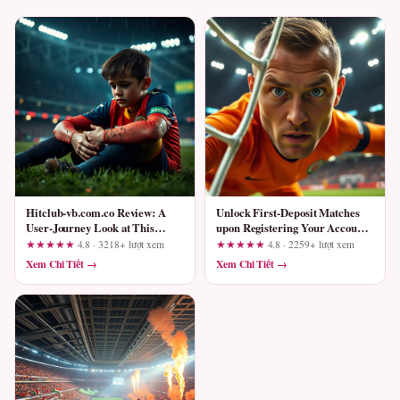
Hitclub-vb.com.co Review: A
Unlock First-Deposit Matches
User-Journey Look at This
upon Registering Your Account
Gaming Platform
on sunwin
★★★★★
4.8 · 3218+ lượt xem
★★★★★
4.8 · 2259+ lượt xem
Xem Chi Tiết →
Xem Chi Tiết →