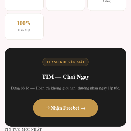
Công
100%
Bảo Mật
FLASH KHUYẾN MÃI
TIM — Chơi Ngay
Đừng bỏ lỡ — Hoàn trả không giới hạn, thưởng nhận ngay lập tức.
Nhận Freebet →
TIN TỨC MỚI NHẤT