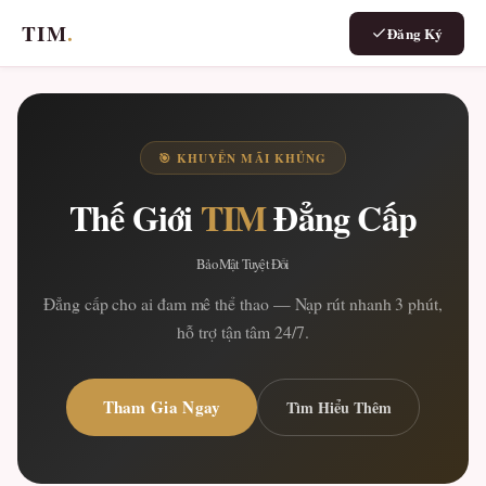
TIM
.
Đăng Ký
🎯 KHUYẾN MÃI KHỦNG
Thế Giới
TIM
Đẳng Cấp
Bảo Mật Tuyệt Đối
Đẳng cấp cho ai đam mê thể thao — Nạp rút nhanh 3 phút,
hỗ trợ tận tâm 24/7.
Tham Gia Ngay
Tìm Hiểu Thêm