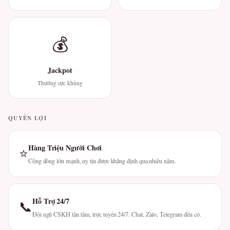
💰
Jackpot
Thưởng cực khủng
QUYỀN LỢI
Hàng Triệu Người Chơi
⭐
Cộng đồng lớn mạnh, uy tín được khẳng định qua nhiều năm.
Hỗ Trợ 24/7
📞
Đội ngũ CSKH tận tâm, trực tuyến 24/7. Chat, Zalo, Telegram đều có.