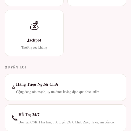
💰
Jackpot
Thưởng cực khủng
QUYỀN LỢI
Hàng Triệu Người Chơi
⭐
Cộng đồng lớn mạnh, uy tín được khẳng định qua nhiều năm.
Hỗ Trợ 24/7
📞
Đội ngũ CSKH tận tâm, trực tuyến 24/7. Chat, Zalo, Telegram đều có.