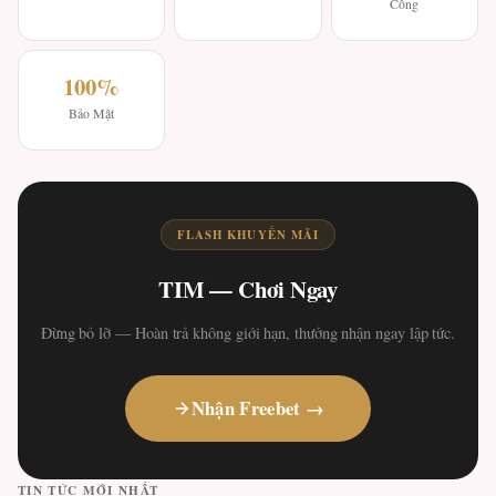
Công
100%
Bảo Mật
FLASH KHUYẾN MÃI
TIM — Chơi Ngay
Đừng bỏ lỡ — Hoàn trả không giới hạn, thưởng nhận ngay lập tức.
Nhận Freebet →
TIN TỨC MỚI NHẤT