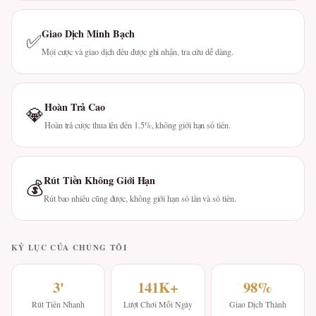
Giao Dịch Minh Bạch
✅
Mọi cược và giao dịch đều được ghi nhận, tra cứu dễ dàng.
Hoàn Trả Cao
💎
Hoàn trả cược thua lên đến 1.5%, không giới hạn số tiền.
Rút Tiền Không Giới Hạn
💰
Rút bao nhiêu cũng được, không giới hạn số lần và số tiền.
KỶ LỤC CỦA CHÚNG TÔI
3'
141K+
98%
Rút Tiền Nhanh
Lượt Chơi Mỗi Ngày
Giao Dịch Thành