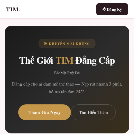
TIM
.
Đăng Ký
🎯 KHUYẾN MÃI KHỦNG
Thế Giới
TIM
Đẳng Cấp
Bảo Mật Tuyệt Đối
Đẳng cấp cho ai đam mê thể thao — Nạp rút nhanh 3 phút,
hỗ trợ tận tâm 24/7.
Tham Gia Ngay
Tìm Hiểu Thêm