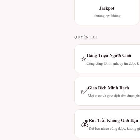
Jackpot
Thưởng cực khủng
QUYỀN LỢI
Hàng Triệu Người Chơi
⭐
Cộng đồng lớn mạnh, uy tín được k
Giao Dịch Minh Bạch
✅
Mọi cược và giao dịch đều được ghi 
Rút Tiền Không Giới Hạn
💰
Rút bao nhiêu cũng được, không giớ