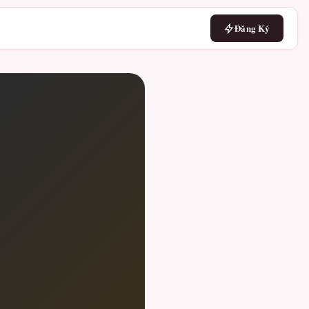
Đăng Ký