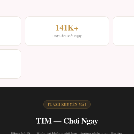
141K+
Lượt Chơi Mỗi Ngày
FLASH KHUYẾN MÃI
TIM — Chơi Ngay
Đừng bỏ lỡ — Hoàn trả không giới hạn, thưởng nhận ngay lập tức.