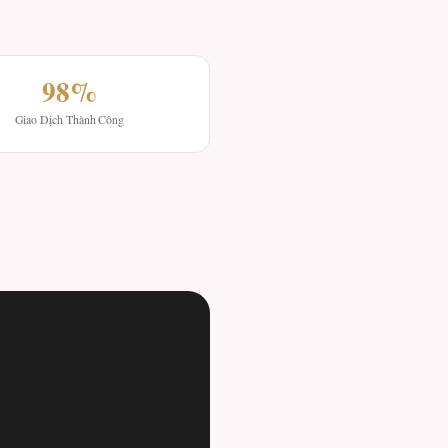
98%
Giao Dịch Thành Công