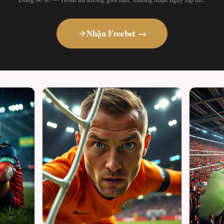
Nhận Freebet →