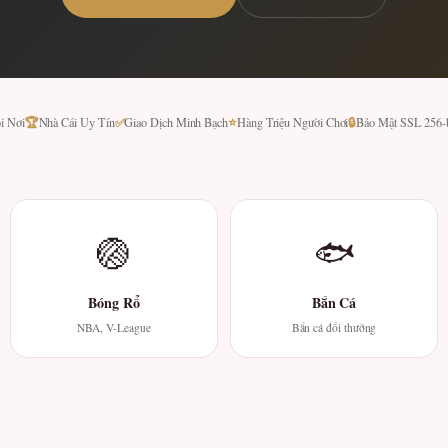
🏆
✅
⭐
🔒
i Nơi
Nhà Cái Uy Tín
Giao Dịch Minh Bạch
Hàng Triệu Người Chơi
Bảo Mật SSL 256-b
🏐
🐟
Bóng Rổ
Bắn Cá
NBA, V-League
Bắn cá đổi thưởng