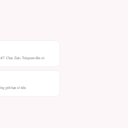
4/7. Chat, Zalo, Telegram đều có.
ng giới hạn số tiền.