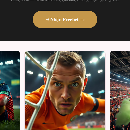
Nhận Freebet →