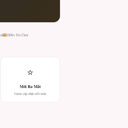
🎰
it
1000+ Trò Chơi
⭐
Mới Ra Mắt
Game cập nhật mỗi tuần