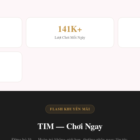
141K+
Lượt Chơi Mỗi Ngày
FLASH KHUYẾN MÃI
TIM — Chơi Ngay
Đừng bỏ lỡ — Hoàn trả không giới hạn, thưởng nhận ngay lập tức.