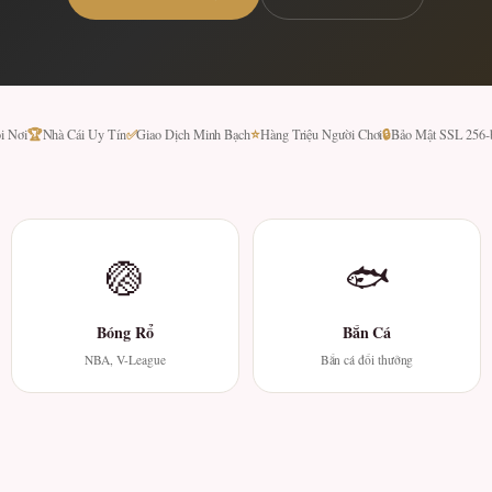
🏆
✅
⭐
🔒
i Nơi
Nhà Cái Uy Tín
Giao Dịch Minh Bạch
Hàng Triệu Người Chơi
Bảo Mật SSL 256-b
🏐
🐟
Bóng Rổ
Bắn Cá
NBA, V-League
Bắn cá đổi thưởng