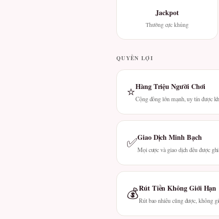
Jackpot
Thưởng cực khủng
QUYỀN LỢI
Hàng Triệu Người Chơi
⭐
Cộng đồng lớn mạnh, uy tín được k
Giao Dịch Minh Bạch
✅
Mọi cược và giao dịch đều được ghi 
Rút Tiền Không Giới Hạn
💰
Rút bao nhiêu cũng được, không giớ