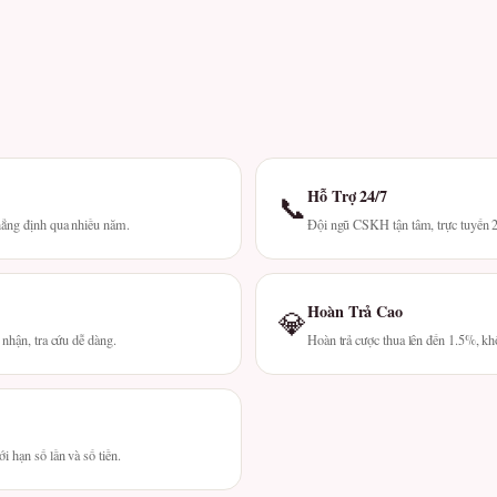
Hỗ Trợ 24/7
📞
hẳng định qua nhiều năm.
Đội ngũ CSKH tận tâm, trực tuyến 2
Hoàn Trả Cao
💎
nhận, tra cứu dễ dàng.
Hoàn trả cược thua lên đến 1.5%, khô
i hạn số lần và số tiền.