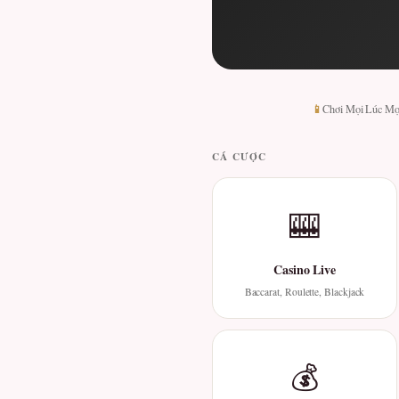
📱
Chơi Mọi Lúc Mọ
CÁ CƯỢC
🎰
Casino Live
Baccarat, Roulette, Blackjack
💰