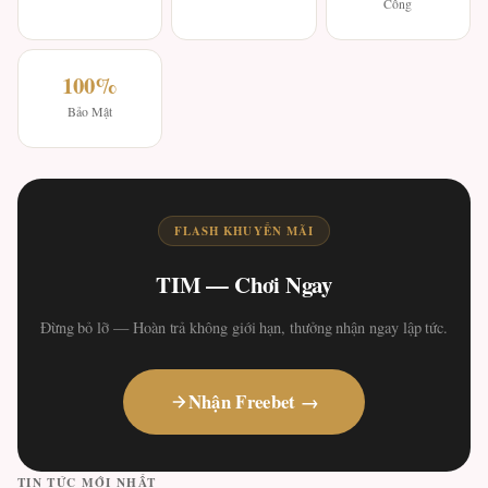
Công
100%
Bảo Mật
FLASH KHUYẾN MÃI
TIM — Chơi Ngay
Đừng bỏ lỡ — Hoàn trả không giới hạn, thưởng nhận ngay lập tức.
Nhận Freebet →
TIN TỨC MỚI NHẤT