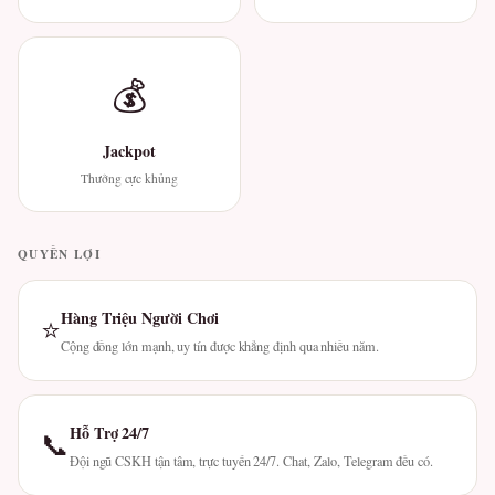
💰
Jackpot
Thưởng cực khủng
QUYỀN LỢI
Hàng Triệu Người Chơi
⭐
Cộng đồng lớn mạnh, uy tín được khẳng định qua nhiều năm.
Hỗ Trợ 24/7
📞
Đội ngũ CSKH tận tâm, trực tuyến 24/7. Chat, Zalo, Telegram đều có.