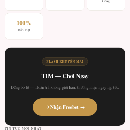
Công
100%
Bảo Mật
FLASH KHUYẾN MÃI
TIM — Chơi Ngay
Đừng bỏ lỡ — Hoàn trả không giới hạn, thưởng nhận ngay lập tức.
Nhận Freebet →
TIN TỨC MỚI NHẤT