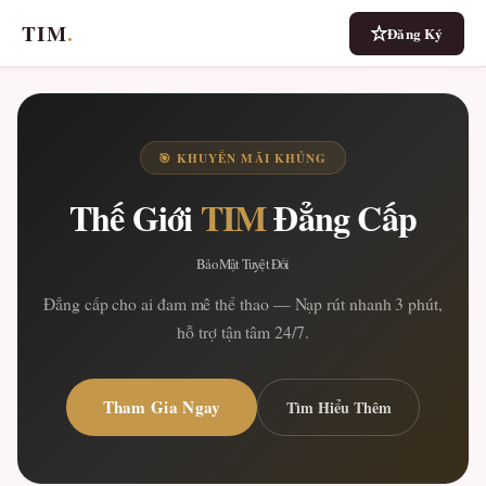
TIM
.
Đăng Ký
🎯 KHUYẾN MÃI KHỦNG
Thế Giới
TIM
Đẳng Cấp
Bảo Mật Tuyệt Đối
Đẳng cấp cho ai đam mê thể thao — Nạp rút nhanh 3 phút,
hỗ trợ tận tâm 24/7.
Tham Gia Ngay
Tìm Hiểu Thêm