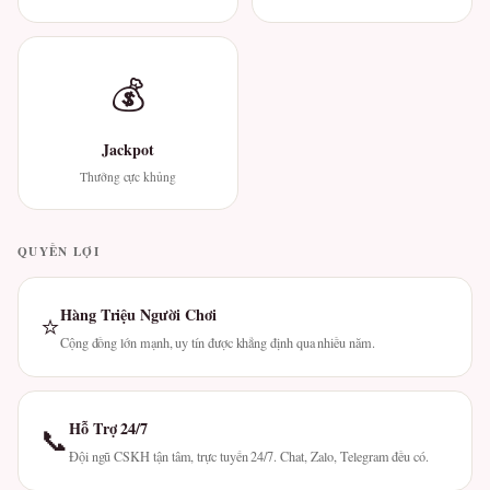
💰
Jackpot
Thưởng cực khủng
QUYỀN LỢI
Hàng Triệu Người Chơi
⭐
Cộng đồng lớn mạnh, uy tín được khẳng định qua nhiều năm.
Hỗ Trợ 24/7
📞
Đội ngũ CSKH tận tâm, trực tuyến 24/7. Chat, Zalo, Telegram đều có.