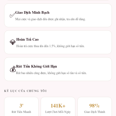
Giao Dịch Minh Bạch
✅
Mọi cược và giao dịch đều được ghi nhận, tra cứu dễ dàng.
Hoàn Trả Cao
💎
Hoàn trả cược thua lên đến 1.5%, không giới hạn số tiền.
Rút Tiền Không Giới Hạn
💰
Rút bao nhiêu cũng được, không giới hạn số lần và số tiền.
KỶ LỤC CỦA CHÚNG TÔI
3'
141K+
98%
Rút Tiền Nhanh
Lượt Chơi Mỗi Ngày
Giao Dịch Thành