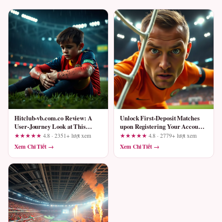
Hitclub-vb.com.co Review: A
Unlock First-Deposit Matches
User-Journey Look at This
upon Registering Your Account
Gaming Platform
on sunwin
★★★★★
4.8 · 2351+ lượt xem
★★★★★
4.8 · 2779+ lượt xem
Xem Chi Tiết →
Xem Chi Tiết →