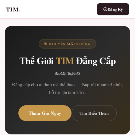
TIM
.
Đăng Ký
🎯 KHUYẾN MÃI KHỦNG
Thế Giới
TIM
Đẳng Cấp
Bảo Mật Tuyệt Đối
Đẳng cấp cho ai đam mê thể thao — Nạp rút nhanh 3 phút,
hỗ trợ tận tâm 24/7.
Tham Gia Ngay
Tìm Hiểu Thêm