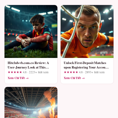
Hitclub-vb.com.co Review: A
Unlock First-Deposit Matches
User-Journey Look at This
upon Registering Your Account
Gaming Platform
on sunwin
★★★★★
4.8 · 2223+ lượt xem
★★★★★
4.8 · 2893+ lượt xem
Xem Chi Tiết →
Xem Chi Tiết →