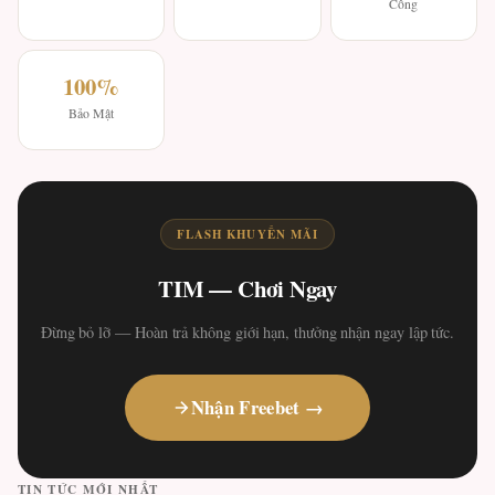
Công
100%
Bảo Mật
FLASH KHUYẾN MÃI
TIM — Chơi Ngay
Đừng bỏ lỡ — Hoàn trả không giới hạn, thưởng nhận ngay lập tức.
Nhận Freebet →
TIN TỨC MỚI NHẤT