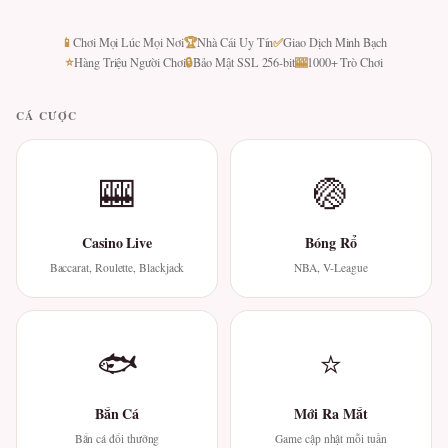
📱
🏆
✅
Chơi Mọi Lúc Mọi Nơi
Nhà Cái Uy Tín
Giao Dịch Minh Bạch
⭐
🔒
🎰
Hàng Triệu Người Chơi
Bảo Mật SSL 256-bit
1000+ Trò Chơi
CÁ CƯỢC
🎰
🏐
Casino Live
Bóng Rổ
Baccarat, Roulette, Blackjack
NBA, V-League
🐟
⭐
Bắn Cá
Mới Ra Mắt
Bắn cá đổi thưởng
Game cập nhật mỗi tuần