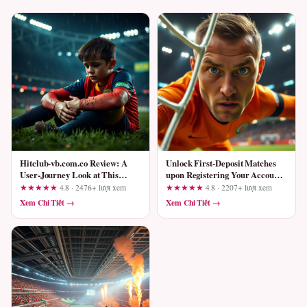
Hitclub-vb.com.co Review: A
Unlock First-Deposit Matches
User-Journey Look at This
upon Registering Your Account
Gaming Platform
on sunwin
★★★★★
4.8 · 2476+ lượt xem
★★★★★
4.8 · 2207+ lượt xem
Xem Chi Tiết →
Xem Chi Tiết →