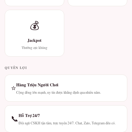
💰
Jackpot
Thưởng cực khủng
QUYỀN LỢI
Hàng Triệu Người Chơi
⭐
Cộng đồng lớn mạnh, uy tín được khẳng định qua nhiều năm.
Hỗ Trợ 24/7
📞
Đội ngũ CSKH tận tâm, trực tuyến 24/7. Chat, Zalo, Telegram đều có.