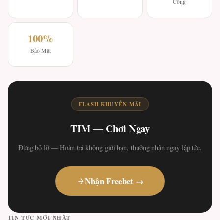
Công
100%
Bảo Mật
FLASH KHUYẾN MÃI
TIM — Chơi Ngay
Đừng bỏ lỡ — Hoàn trả không giới hạn, thưởng nhận ngay lập tức.
Nhận Freebet →
TIN TỨC MỚI NHẤT