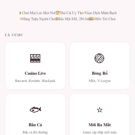
📱
🏆
✅
Chơi Mọi Lúc Mọi Nơi
Nhà Cái Uy Tín
Giao Dịch Minh Bạch
⭐
🔒
🎰
Hàng Triệu Người Chơi
Bảo Mật SSL 256-bit
1000+ Trò Chơi
CÁ CƯỢC
🎰
🏐
Casino Live
Bóng Rổ
Baccarat, Roulette, Blackjack
NBA, V-League
🐟
⭐
Bắn Cá
Mới Ra Mắt
Bắn cá đổi thưởng
Game cập nhật mỗi tuần