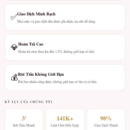
Giao Dịch Minh Bạch
✅
Mọi cược và giao dịch đều được ghi nhận, tra cứu dễ dàng.
Hoàn Trả Cao
💎
Hoàn trả cược thua lên đến 1.5%, không giới hạn số tiền.
Rút Tiền Không Giới Hạn
💰
Rút bao nhiêu cũng được, không giới hạn số lần và số tiền.
KỶ LỤC CỦA CHÚNG TÔI
3'
141K+
98%
Rút Tiền Nhanh
Lượt Chơi Mỗi Ngày
Giao Dịch Thành