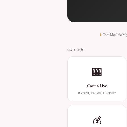
📱
Chơi Mọi Lúc Mọ
CÁ CƯỢC
🎰
Casino Live
Baccarat, Roulette, Blackjack
💰