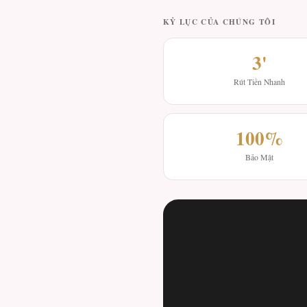
KỶ LỤC CỦA CHÚNG TÔI
3'
Rút Tiền Nhanh
100%
Bảo Mật