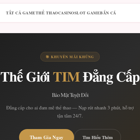
TẤT CẢ GAME
THỂ THAO
CASINO
SLOT GAME
BẮN CÁ
🎯 KHUYẾN MÃI KHỦNG
Thế Giới
TIM
Đẳng Cấp
Bảo Mật Tuyệt Đối
Đẳng cấp cho ai đam mê thể thao — Nạp rút nhanh 3 phút, hỗ trợ
tận tâm 24/7.
Tham Gia Ngay
Tìm Hiểu Thêm