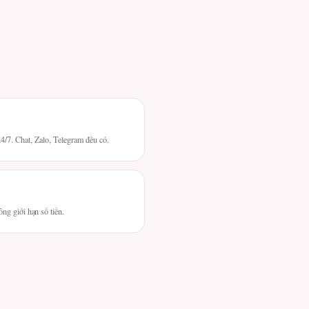
4/7. Chat, Zalo, Telegram đều có.
ng giới hạn số tiền.