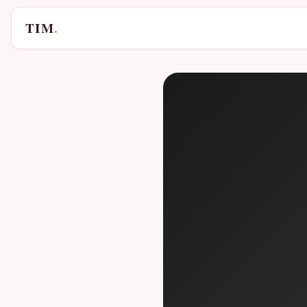
TIM
.