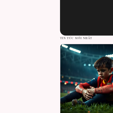
TIN TỨC MỚI NHẤT