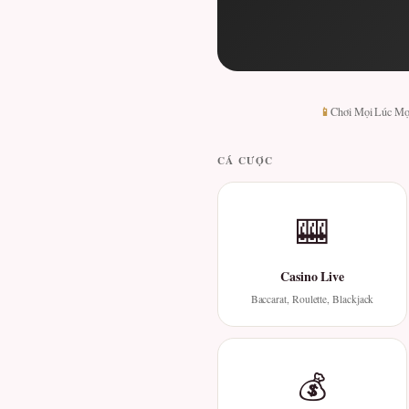
📱
Chơi Mọi Lúc Mọ
CÁ CƯỢC
🎰
Casino Live
Baccarat, Roulette, Blackjack
💰