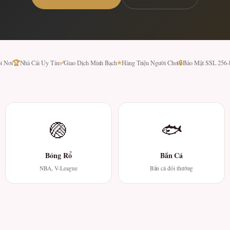
🏆
✅
⭐
🔒
i Nơi
Nhà Cái Uy Tín
Giao Dịch Minh Bạch
Hàng Triệu Người Chơi
Bảo Mật SSL 256-b
🏐
🐟
Bóng Rổ
Bắn Cá
NBA, V-League
Bắn cá đổi thưởng