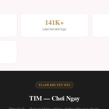
141K+
Lượt Chơi Mỗi Ngày
FLASH KHUYẾN MÃI
TIM — Chơi Ngay
Đừng bỏ lỡ — Hoàn trả không giới hạn, thưởng nhận ngay lập tức.