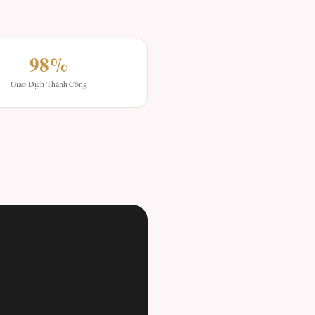
98%
Giao Dịch Thành Công