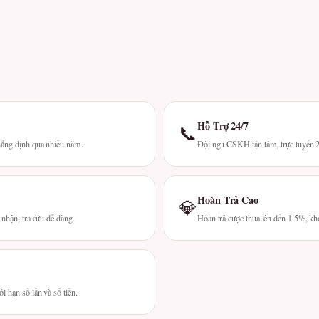
Hỗ Trợ 24/7
📞
hẳng định qua nhiều năm.
Đội ngũ CSKH tận tâm, trực tuyến 2
Hoàn Trả Cao
💎
nhận, tra cứu dễ dàng.
Hoàn trả cược thua lên đến 1.5%, khô
i hạn số lần và số tiền.