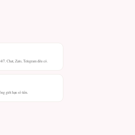
4/7. Chat, Zalo, Telegram đều có.
ng giới hạn số tiền.