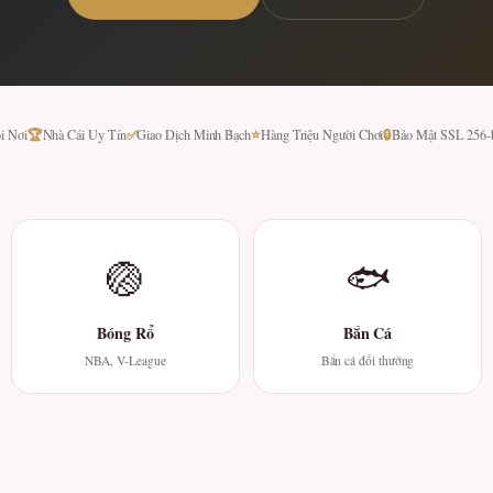
🏆
✅
⭐
🔒
i Nơi
Nhà Cái Uy Tín
Giao Dịch Minh Bạch
Hàng Triệu Người Chơi
Bảo Mật SSL 256-b
🏐
🐟
Bóng Rổ
Bắn Cá
NBA, V-League
Bắn cá đổi thưởng