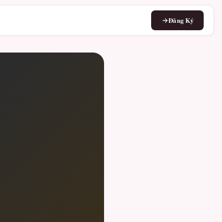
Đăng Ký