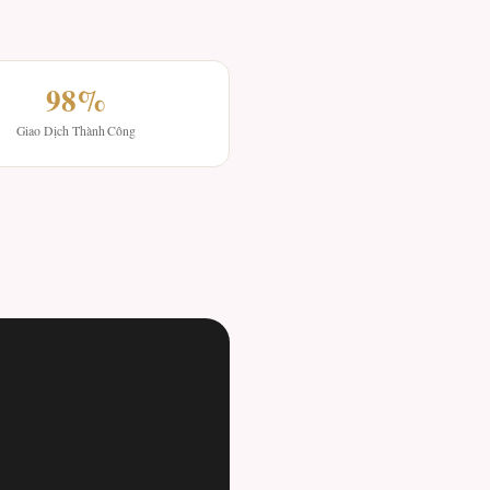
98%
Giao Dịch Thành Công