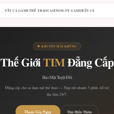
TẤT CẢ GAME
THỂ THAO
CASINO
SLOT GAME
BẮN CÁ
🎯 KHUYẾN MÃI KHỦNG
Thế Giới
TIM
Đẳng Cấp
Bảo Mật Tuyệt Đối
Đẳng cấp cho ai đam mê thể thao — Nạp rút nhanh 3 phút, hỗ trợ
tận tâm 24/7.
Tham Gia Ngay
Tìm Hiểu Thêm