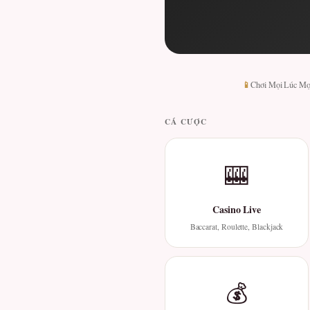
📱
Chơi Mọi Lúc Mọ
CÁ CƯỢC
🎰
Casino Live
Baccarat, Roulette, Blackjack
💰