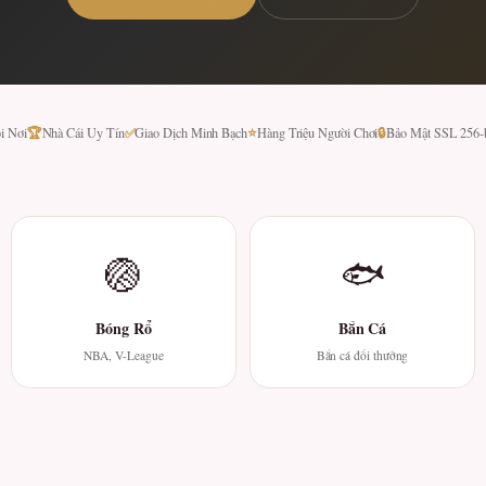
🏆
✅
⭐
🔒
i Nơi
Nhà Cái Uy Tín
Giao Dịch Minh Bạch
Hàng Triệu Người Chơi
Bảo Mật SSL 256-b
🏐
🐟
Bóng Rổ
Bắn Cá
NBA, V-League
Bắn cá đổi thưởng