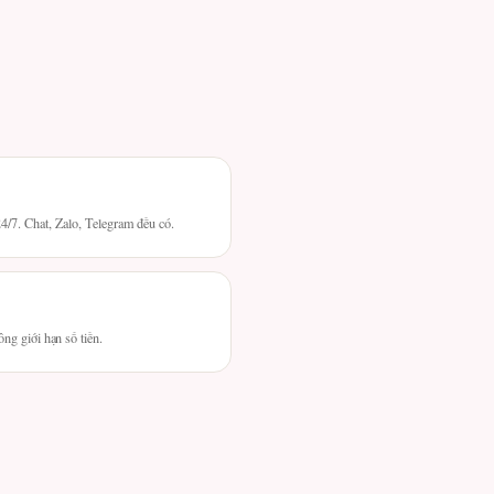
4/7. Chat, Zalo, Telegram đều có.
ng giới hạn số tiền.