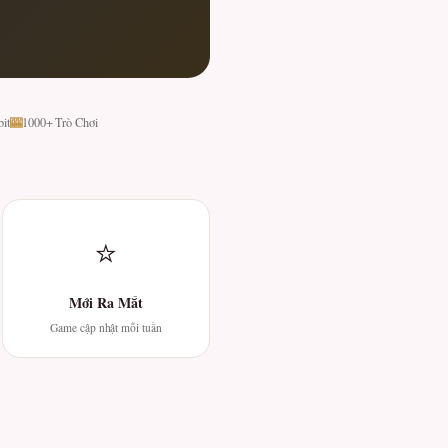
🎰
it
1000+ Trò Chơi
⭐
Mới Ra Mắt
Game cập nhật mỗi tuần