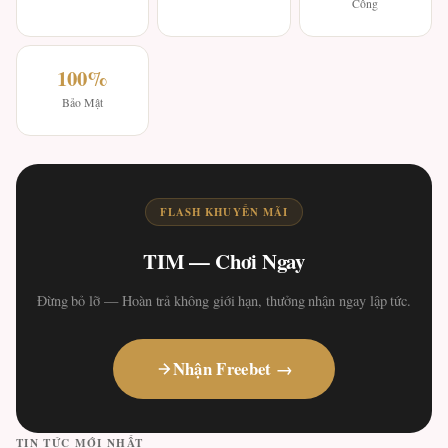
Công
100%
Bảo Mật
FLASH KHUYẾN MÃI
TIM — Chơi Ngay
Đừng bỏ lỡ — Hoàn trả không giới hạn, thưởng nhận ngay lập tức.
Nhận Freebet →
TIN TỨC MỚI NHẤT