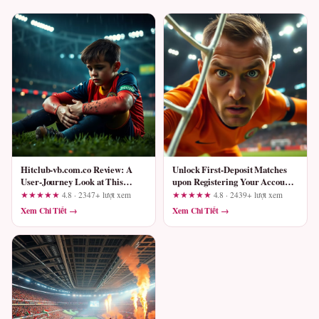
Hitclub-vb.com.co Review: A
Unlock First-Deposit Matches
User-Journey Look at This
upon Registering Your Account
Gaming Platform
on sunwin
★★★★★
4.8 · 2347+ lượt xem
★★★★★
4.8 · 2439+ lượt xem
Xem Chi Tiết →
Xem Chi Tiết →