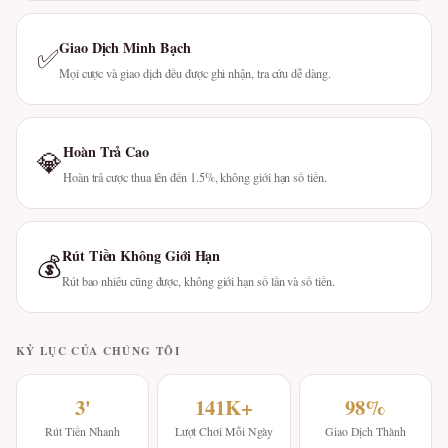
Giao Dịch Minh Bạch
✅
Mọi cược và giao dịch đều được ghi nhận, tra cứu dễ dàng.
Hoàn Trả Cao
💎
Hoàn trả cược thua lên đến 1.5%, không giới hạn số tiền.
Rút Tiền Không Giới Hạn
💰
Rút bao nhiêu cũng được, không giới hạn số lần và số tiền.
KỶ LỤC CỦA CHÚNG TÔI
3'
141K+
98%
Rút Tiền Nhanh
Lượt Chơi Mỗi Ngày
Giao Dịch Thành