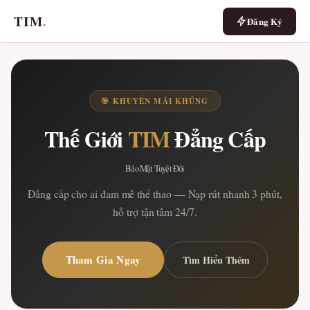
TIM
.
Đăng Ký
🎯 KHUYẾN MÃI KHỦNG
Thế Giới
TIM
Đẳng Cấp
Bảo Mật Tuyệt Đối
Đẳng cấp cho ai đam mê thể thao — Nạp rút nhanh 3 phút,
hỗ trợ tận tâm 24/7.
Tham Gia Ngay
Tìm Hiểu Thêm