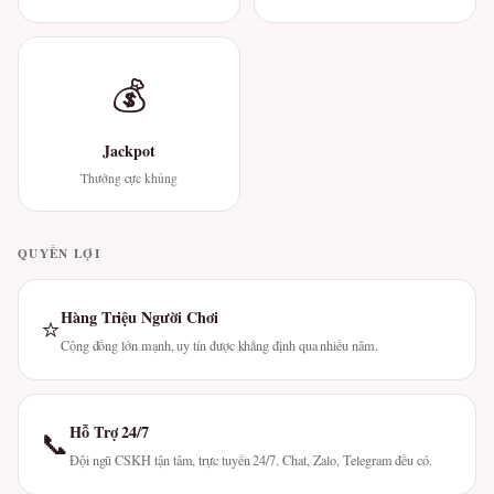
💰
Jackpot
Thưởng cực khủng
QUYỀN LỢI
Hàng Triệu Người Chơi
⭐
Cộng đồng lớn mạnh, uy tín được khẳng định qua nhiều năm.
Hỗ Trợ 24/7
📞
Đội ngũ CSKH tận tâm, trực tuyến 24/7. Chat, Zalo, Telegram đều có.