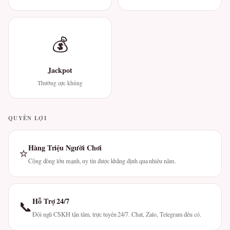
💰
Jackpot
Thưởng cực khủng
QUYỀN LỢI
Hàng Triệu Người Chơi
⭐
Cộng đồng lớn mạnh, uy tín được khẳng định qua nhiều năm.
Hỗ Trợ 24/7
📞
Đội ngũ CSKH tận tâm, trực tuyến 24/7. Chat, Zalo, Telegram đều có.