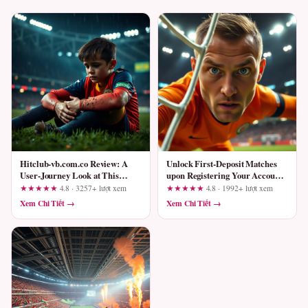
Hitclub-vb.com.co Review: A
Unlock First-Deposit Matches
User-Journey Look at This
upon Registering Your Account
Gaming Platform
on sunwin
★★★★★
4.8 · 3257+ lượt xem
★★★★★
4.8 · 1992+ lượt xem
Xem Chi Tiết →
Xem Chi Tiết →