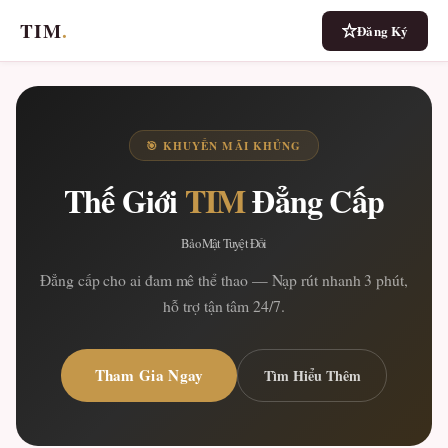
TIM
.
Đăng Ký
🎯 KHUYẾN MÃI KHỦNG
Thế Giới
TIM
Đẳng Cấp
Bảo Mật Tuyệt Đối
Đẳng cấp cho ai đam mê thể thao — Nạp rút nhanh 3 phút,
hỗ trợ tận tâm 24/7.
Tham Gia Ngay
Tìm Hiểu Thêm