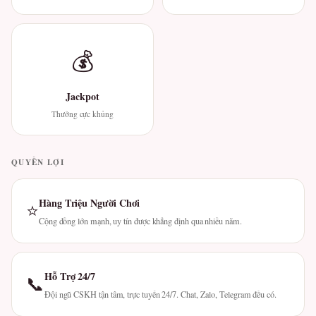
💰
Jackpot
Thưởng cực khủng
QUYỀN LỢI
Hàng Triệu Người Chơi
⭐
Cộng đồng lớn mạnh, uy tín được khẳng định qua nhiều năm.
Hỗ Trợ 24/7
📞
Đội ngũ CSKH tận tâm, trực tuyến 24/7. Chat, Zalo, Telegram đều có.