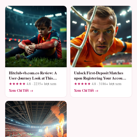
Hitclub-vb.com.co Review: A
Unlock First-Deposit Matches
User-Journey Look at This
upon Registering Your Account
Gaming Platform
on sunwin
★★★★★
4.8 · 2235+ lượt xem
★★★★★
4.8 · 3186+ lượt xem
Xem Chi Tiết →
Xem Chi Tiết →