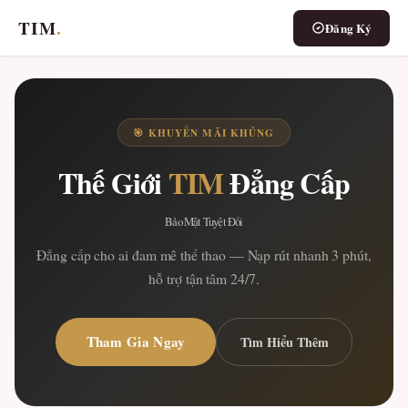
TIM
.
Đăng Ký
🎯 KHUYẾN MÃI KHỦNG
Thế Giới
TIM
Đẳng Cấp
Bảo Mật Tuyệt Đối
Đẳng cấp cho ai đam mê thể thao — Nạp rút nhanh 3 phút,
hỗ trợ tận tâm 24/7.
Tham Gia Ngay
Tìm Hiểu Thêm