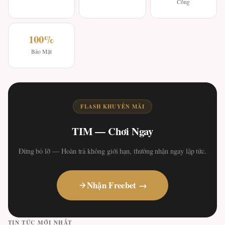
Công
100%
Bảo Mật
FLASH KHUYẾN MÃI
TIM — Chơi Ngay
Đừng bỏ lỡ — Hoàn trả không giới hạn, thưởng nhận ngay lập tức.
Nhận Freebet →
TIN TỨC MỚI NHẤT