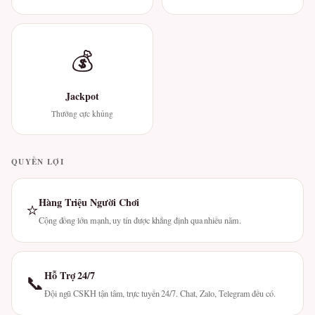
💰
Jackpot
Thưởng cực khủng
QUYỀN LỢI
Hàng Triệu Người Chơi
⭐
Cộng đồng lớn mạnh, uy tín được khẳng định qua nhiều năm.
Hỗ Trợ 24/7
📞
Đội ngũ CSKH tận tâm, trực tuyến 24/7. Chat, Zalo, Telegram đều có.