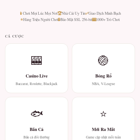
📱
🏆
✅
Chơi Mọi Lúc Mọi Nơi
Nhà Cái Uy Tín
Giao Dịch Minh Bạch
⭐
🔒
🎰
Hàng Triệu Người Chơi
Bảo Mật SSL 256-bit
1000+ Trò Chơi
CÁ CƯỢC
🎰
🏐
Casino Live
Bóng Rổ
Baccarat, Roulette, Blackjack
NBA, V-League
🐟
⭐
Bắn Cá
Mới Ra Mắt
Bắn cá đổi thưởng
Game cập nhật mỗi tuần