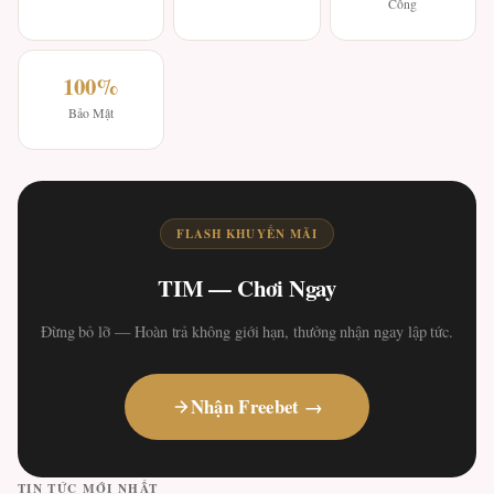
Công
100%
Bảo Mật
FLASH KHUYẾN MÃI
TIM — Chơi Ngay
Đừng bỏ lỡ — Hoàn trả không giới hạn, thưởng nhận ngay lập tức.
Nhận Freebet →
TIN TỨC MỚI NHẤT