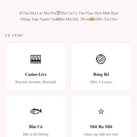
📱
🏆
✅
Chơi Mọi Lúc Mọi Nơi
Nhà Cái Uy Tín
Giao Dịch Minh Bạch
⭐
🔒
🎰
Hàng Triệu Người Chơi
Bảo Mật SSL 256-bit
1000+ Trò Chơi
CÁ CƯỢC
🎰
🏐
Casino Live
Bóng Rổ
Baccarat, Roulette, Blackjack
NBA, V-League
🐟
⭐
Bắn Cá
Mới Ra Mắt
Bắn cá đổi thưởng
Game cập nhật mỗi tuần