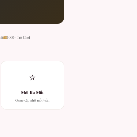
🎰
it
1000+ Trò Chơi
⭐
Mới Ra Mắt
Game cập nhật mỗi tuần